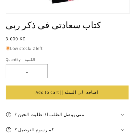
Open
media
كتاب سعادتي في ذكر ربي
1
in
modal
Regular
3.000 KD
price
Low stock: 2 left
Quantity || الكميه
Quantity
||
Decrease
Increase
الكميه
quantity
quantity
for
for
Add to cart || اضافه الى السله
كتاب
كتاب
سعادتي
سعادتي
في
في
ذكر
ذكر
متى يوصل الطلب اذا طلبت الحين ؟
ربي
ربي
كم رسوم التوصيل ؟